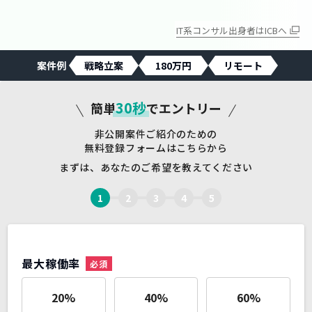
IT系コンサル
出身者はICBへ
案件例
戦略立案
180万円
リモート
30秒
簡単
でエントリー
非公開案件ご紹介のための
無料登録フォームはこちらから
まずは、あなたのご希望を教えてください
1
2
3
4
5
最大稼働率
20
%
40
%
60
%