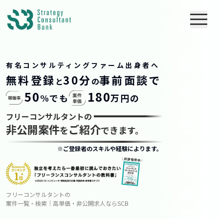
有名コンサルティングファーム出身者へ
無料登録
30分
事前面談で
と
の
50
180
%でも
万円の
フリーコンサルタントの
非公開案件
ご紹介
を
できます。
※ご登録者のスキルや経験によります。
フリーコンサルタントの
案件一覧・検索｜高単価・非公開求人ならSCB