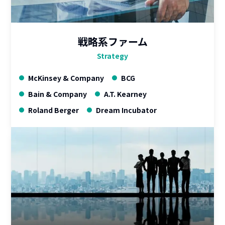
戦略系ファーム
Strategy
McKinsey & Company
BCG
Bain & Company
A.T. Kearney
Roland Berger
Dream Incubator