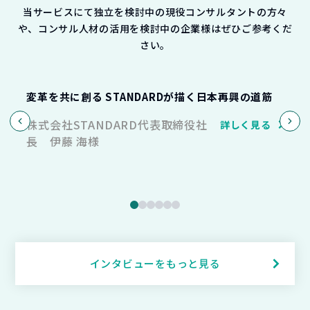
当サービスにて独立を検討中の現役コンサルタントの方々
や、コンサル人材の活用を検討中の企業様はぜひご参考くだ
さい。
法人様
変革を共に創る STANDARDが描く日本再興の道筋
東
株式会社STANDARD代表取締役社
詳しく見る
長 伊藤 海様
役
インタビューをもっと見る