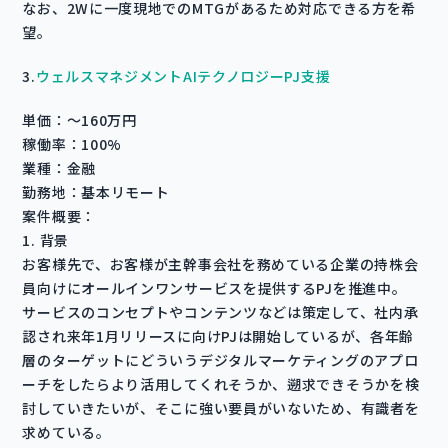
なお、2Wに一度現地でのMTGがあるため対応できる方を希
望。
3.
ウェルスマネジメントAIテクノロジーPJ支援
単価：〜160万円
稼働率：100%
業種：金融
勤務地：基本リモート
案件概要：
1. 背景
お客様先で、お客様が主幹事会社を務めている企業の持株会
員向けにオールインワンサービスを提供するPJを推進中。
サービスのコンセプトやコンテンツなどは策定して、社内承
認され来年1月リリースに向けPJは開始しているが、各年齢
層のターゲットにどういうデジタルマーケティングのアプロ
ーチをしたらより活用してくれそうか、遡求できそうかを検
討していきたいが、そこに強い要員がいないため、有識者を
求めている。