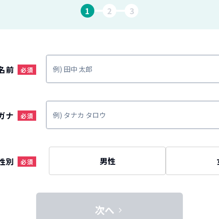
1
2
3
名前
ガナ
男性
性別
次へ