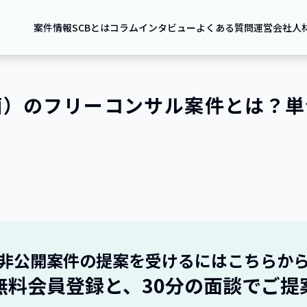
案件情報
SCBとは
コラム
インタビュー
よくある質問
運営会社
人
画）のフリーコンサル案件とは？単
非公開案件の提案を受けるにはこちらか
無料会員登録と、30分の面談でご提