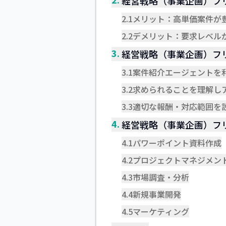
経営戦略（事業企画）フ
2.1
メリット：高単価案件が
2.2
デメリット：要求レベル
3.
経営戦略（事業企画）フ
3.1
案件紹介エージェントを
3.2
求められることを理解し
3.3
適切な報酬・対応範囲を
4.
経営戦略（事業企画）フ
4.1
パワーポイント資料作成
4.2
プロジェクトマネジメン
4.3
市場調査・分析
4.4
新規事業開発
4.5
マーケティング