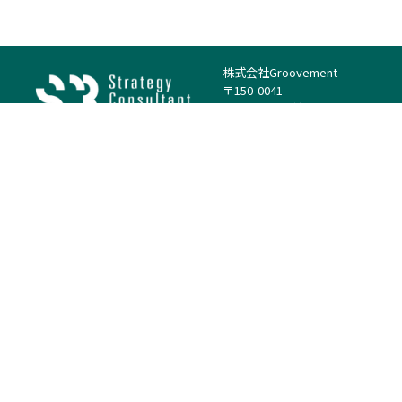
株式会社Groovement
〒150-0041
東京都渋谷区神南1丁目23−14
電話：（代表）03-4500-1800
法人様はこちら
案件を探す
案件カテゴリー
働き方・特徴
－
戦略
－
高単価案件
－
リサーチ
－
低稼働率案件
－
M&A
－
基本リモート
－
マーケティング
－
フルリモート
－
財務・IR
－
ERP・SAP
－
IT