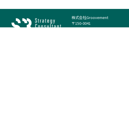
株式会社Groovement
〒150-0041
東京都渋谷区神南1丁目23−14
電話：（代表）03-4500-1800
法人様はこちら
案件を探す
案件カテゴリー
働き方・特徴
－
戦略
－
高単価案件
－
リサーチ
－
低稼働率案件
－
M&A
－
基本リモート
－
マーケティング
－
フルリモート
－
財務・IR
－
ERP・SAP
－
IT
－
人事