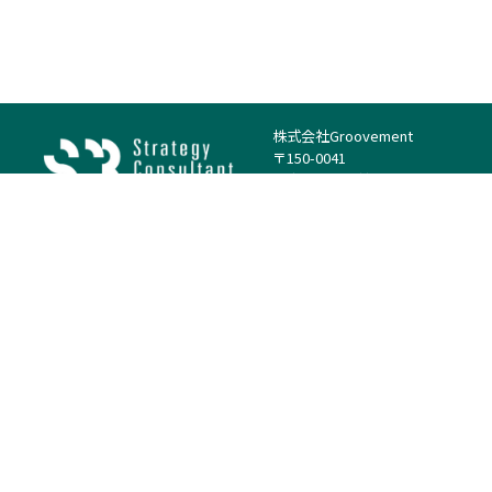
株式会社Groovement
〒150-0041
東京都渋谷区神南1丁目23−14
電話：（代表）03-4500-1800
法人様はこちら
案件を探す
案件カテゴリー
働き方・特徴
－
戦略
－
高単価案件
－
リサーチ
－
低稼働率案件
－
M&A
－
基本リモート
－
マーケティング
－
フルリモート
－
財務・IR