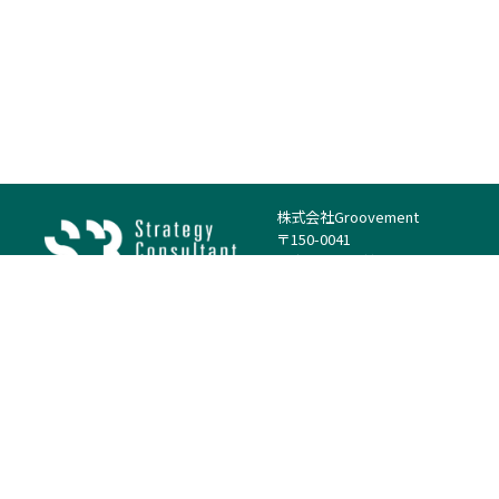
株式会社Groovement
〒150-0041
東京都渋谷区神南1丁目23−14
電話：（代表）03-4500-1800
法人様はこちら
案件を探す
案件カテゴリー
働き方・特徴
－
戦略
－
高単価案件
－
リサーチ
－
低稼働率案件