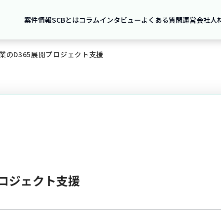
案件情報
SCBとは
コラム
インタビュー
よくある質問
運営会社
人
業のD365展開プロジェクト支援
プロジェクト支援