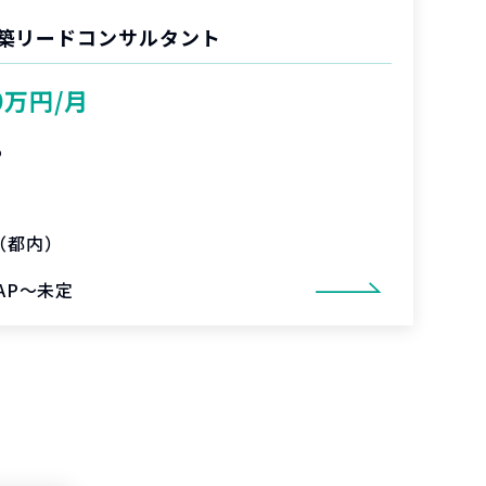
築リードコンサルタント
0万円/月
%
（都内）
SAP～未定