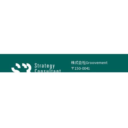
株式会社Groovement
〒150-0041
東京都渋谷区神南1丁目23−14
電話：（代表）03-4500-1800
法人様はこちら
案件を探す
案件カテゴリー
働き方・特徴
－
戦略
－
高単価案件