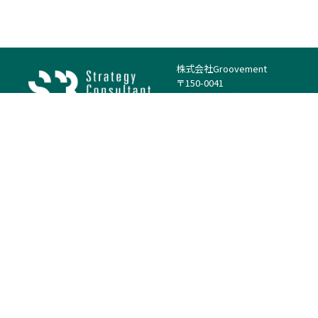
株式会社Groovement
〒150-0041
東京都渋谷区神南1丁目23−14
電話：（代表）03-4500-1800
法人様はこちら
案件を探す
案件カテゴリー
働き方・特徴
－
戦略
－
高単価案件
－
リサーチ
－
低稼働率案件
－
M&A
－
基本リモート
－
マーケティング
－
フルリモート
－
財務・IR
－
ERP・SAP