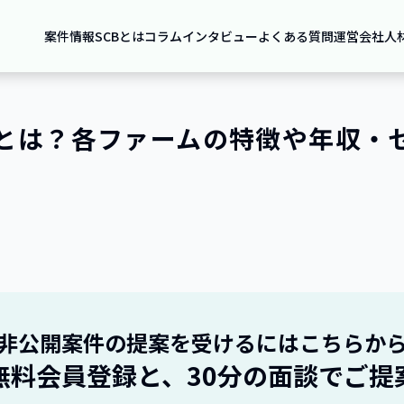
案件情報
SCBとは
コラム
インタビュー
よくある質問
運営会社
人
g4とは？各ファームの特徴や年収
非公開案件の提案を受けるにはこちらか
無料会員登録と、30分の面談でご提