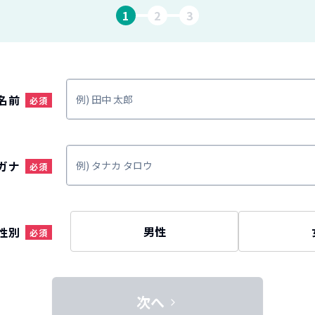
1
2
3
名前
ガナ
男性
性別
次へ