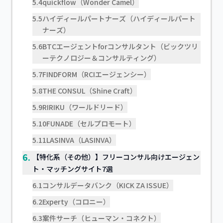
5.4
quickflow（Wonder Camel）
5.5
ハイディールパートナーズ（ハイディールパート
ナーズ）
5.6
BTCエージェントforコンサルタント（ビックツリ
ーテクノロジー＆コンサルティング）
5.7
FINDFORM（RCIエージェンシー）
5.8
THE CONSUL（Shine Craft）
5.9
RIRIKU（ワールドリード）
5.10
FUNADE（セルプロモート）
5.11
LASINVA（LASINVA）
6.
【特化系（その他）】フリーコンサル向けエージェン
ト・マッチングサイト7選
6.1
コンサルデータバンク（KICK ZA ISSUE）
6.2
Experty（コロニー）
6.3
案件サーチ（ヒューマン・コネクト）