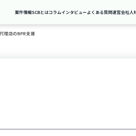
案件情報
SCBとは
コラム
インタビュー
よくある質問
運営会社
人
代理店のBPR支援