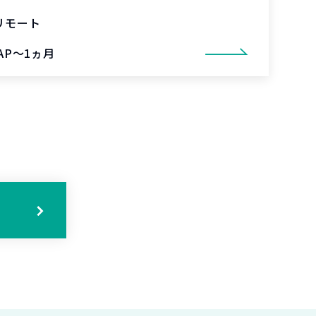
リモート
AP～1ヵ月
る