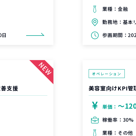
業種：
金融
勤務地：
基本
0日
参画期間：
2
オペレーション
改善支援
美容室向けKPI
〜12
単価：
稼働率：
30%
業種：
その他