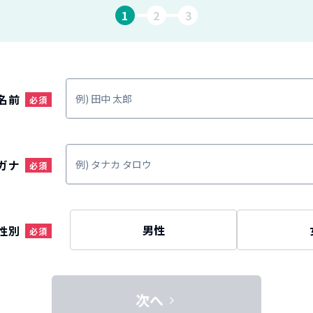
1
2
3
名前
ガナ
男性
性別
次へ