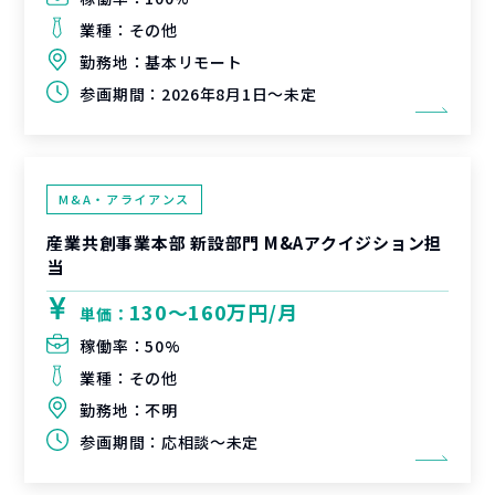
業種：
その他
勤務地：
基本リモート
参画期間：
2026年8月1日～未定
M&A・アライアンス
産業共創事業本部 新設部門 M&Aアクイジション担
当
130〜160万円/月
単価：
稼働率：
50%
業種：
その他
勤務地：
不明
参画期間：
応相談～未定