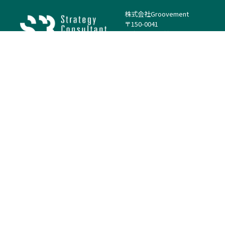
株式会社Groovement
〒150-0041
東京都渋谷区神南1丁目23−14
電話：（代表）03-4500-1800
法人様はこちら
案件を探す
案件カテゴリー
働き方・特徴
－
戦略
－
高単価案件
－
リサーチ
－
低稼働率案件
－
M&A
－
基本リモート
－
マーケティング
－
フルリモート
－
財務・IR
－
ERP・SAP
－
IT
－
人事
－
アナリティクス