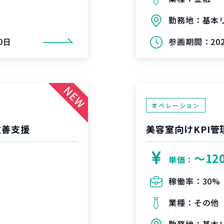
勤務地：
基本
0日
参画期間：
2
オペレーション
改善支援
美容室向けKPI
〜12
単価：
稼働率：
30%
業種：
その他