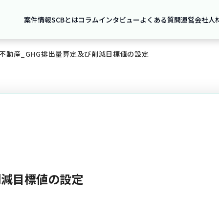
案件情報
SCBとは
コラム
インタビュー
よくある質問
運営会社
人
不動産_GHG排出量算定及び削減目標値の設定
削減目標値の設定