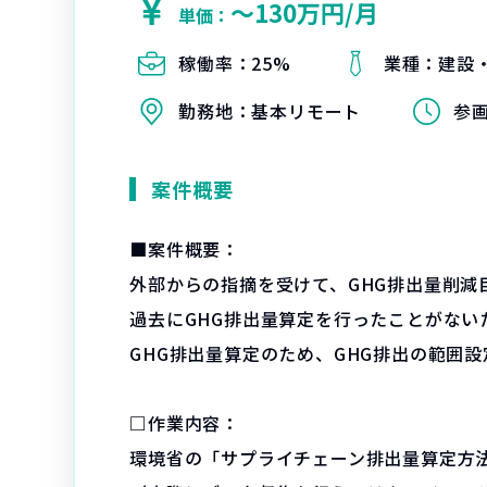
〜130万円/月
単価：
稼働率：
25%
業種：
建設
勤務地：
基本リモート
参
案件概要
■案件概要：
外部からの指摘を受けて、GHG排出量削減
過去にGHG排出量算定を行ったことがな
GHG排出量算定のため、GHG排出の範囲
□作業内容：
環境省の「サプライチェーン排出量算定方