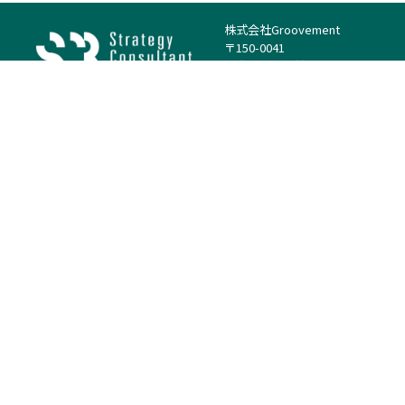
株式会社Groovement
〒150-0041
東京都渋谷区神南1丁目23−14
電話：（代表）03-4500-1800
法人様はこちら
案件を探す
案件カテゴリー
働き方・特徴
－
戦略
－
高単価案件
－
リサーチ
－
低稼働率案件
－
M&A
－
基本リモート
－
マーケティング
－
フルリモート
－
財務・IR
－
ERP・SAP
－
IT
－
人事
－
アナリティクス