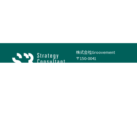
株式会社Groovement
〒150-0041
東京都渋谷区神南1丁目23−14
電話：（代表）03-4500-1800
法人様はこちら
案件を探す
案件カテゴリー
働き方・特徴
－
戦略
－
高単価案件
－
リサーチ
－
低稼働率案件
－
M&A
－
基本リモート