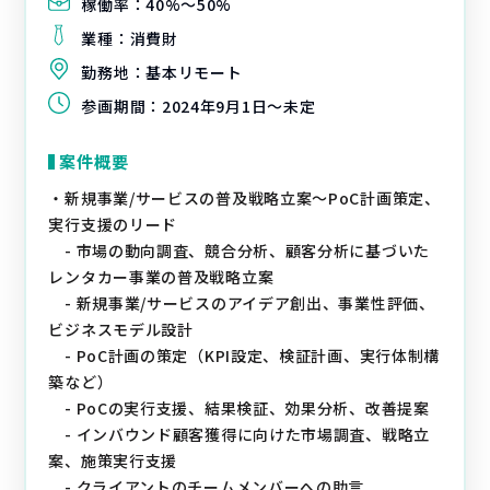
稼働率：
40%〜50%
業種：
消費財
勤務地：
基本リモート
参画期間：
2024年9月1日～未定
案件概要
・新規事業/サービスの普及戦略立案～PoC計画策定、
実行支援のリード
- 市場の動向調査、競合分析、顧客分析に基づいた
レンタカー事業の普及戦略立案
- 新規事業/サービスのアイデア創出、事業性評価、
ビジネスモデル設計
- PoC計画の策定（KPI設定、検証計画、実行体制構
築など）
- PoCの実行支援、結果検証、効果分析、改善提案
- インバウンド顧客獲得に向けた市場調査、戦略立
案、施策実行支援
- クライアントのチームメンバーへの助言