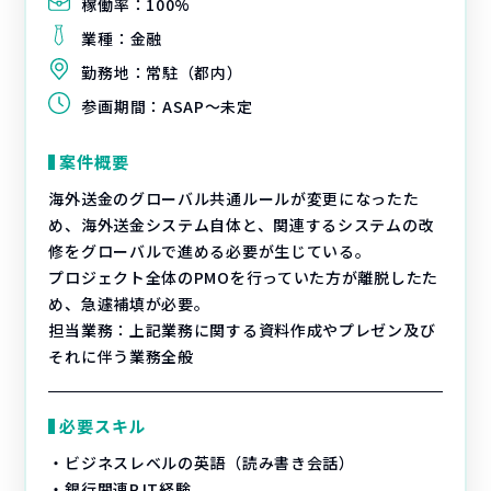
稼働率：
100%
業種：
金融
勤務地：
常駐（都内）
参画期間：
ASAP～未定
案件概要
海外送金のグローバル共通ルールが変更になったた
め、海外送金システム自体と、関連するシステムの改
修をグローバルで進める必要が生じている。
プロジェクト全体のPMOを行っていた方が離脱したた
め、急遽補填が必要。
担当業務：上記業務に関する資料作成やプレゼン及び
それに伴う業務全般
必要スキル
・ビジネスレベルの英語（読み書き会話）
・銀行関連PJT経験