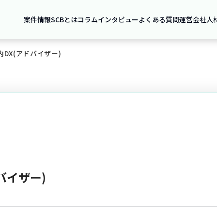
案件情報
SCBとは
コラム
インタビュー
よくある質問
運営会社
人
DX(アドバイザー)
バイザー)