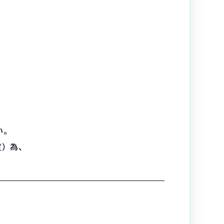
い。
度）為、