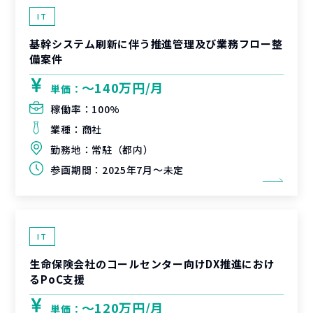
IT
基幹システム刷新に伴う推進管理及び業務フロー整
備案件
〜140万円/月
単価：
稼働率：
100%
業種：
商社
勤務地：
常駐（都内）
参画期間：
2025年7月～未定
IT
生命保険会社のコールセンター向けDX推進におけ
るPoC支援
〜120万円/月
単価：