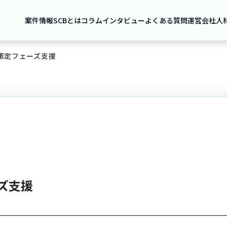
案件情報
SCBとは
コラム
インタビュー
よくある質問
運営会社
人
構想策定フェーズ支援
ーズ支援