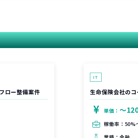
関連する案件
IT
フロー整備案件
生命保険会社のコ
〜12
単価：
稼働率：
50%
業種：
金融