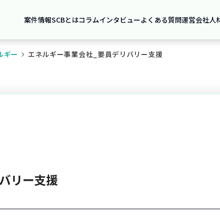
案件情報
SCBとは
コラム
インタビュー
よくある質問
運営会社
人
ルギー
エネルギー事業会社_要員デリバリー支援
リバリー支援