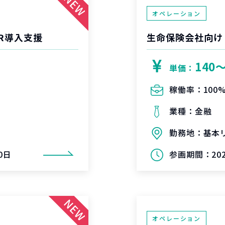
オペレーション
R導入支援
生命保険会社向け
140
単価：
稼働率：
100
業種：
金融
勤務地：
基本
0日
参画期間：
2
オペレーション