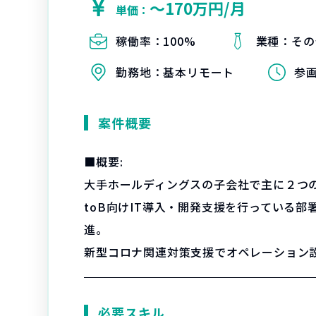
〜170万円/月
単価：
稼働率：
100%
業種：
その
勤務地：
基本リモート
参
案件概要
■概要:
大手ホールディングスの子会社で主に２つ
toB向けIT導入・開発支援を行っている
進。
新型コロナ関連対策支援でオペレーション
必要スキル