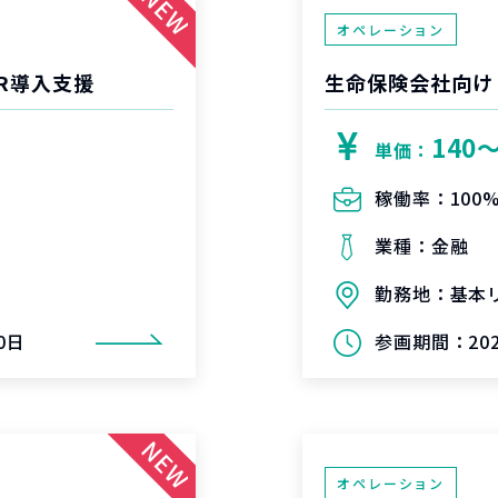
オペレーション
R導入支援
生命保険会社向け
140
単価：
稼働率：
100
業種：
金融
勤務地：
基本
0日
参画期間：
2
オペレーション