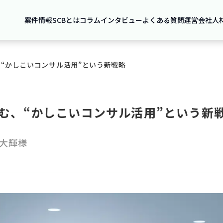
案件情報
SCBとは
コラム
インタビュー
よくある質問
運営会社
人
“かしこいコンサル活用”という新戦略
む、“かしこいコンサル活用”という新
 大輝様