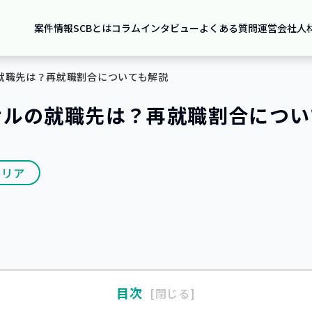
案件情報
SCBとは
コラム
インタビュー
よくある質問
運営会社
人
就職先は？再就職割合についても解説
サルの就職先は？再就職割合につい
ャリア
目次
閉じる