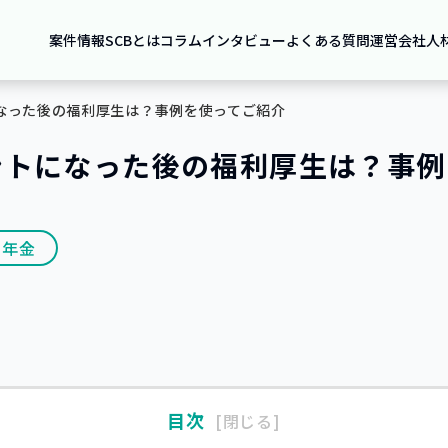
案件情報
SCBとは
コラム
インタビュー
よくある質問
運営会社
人
なった後の福利厚生は？事例を使ってご紹介
ントになった後の福利厚生は？事例
・年金
目次
閉じる