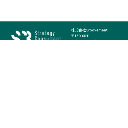
株式会社Groovement
〒150-0041
東京都渋谷区神南1丁目23−14
電話：（代表）03-4500-1800
法人様はこちら
案件を探す
案件カテゴリー
働き方・特徴
－
戦略
－
高単価案件
－
リサーチ
－
低稼働率案件
－
M&A
－
基本リモート
－
マーケティング
－
フルリモート
－
財務・IR
－
ERP・SAP