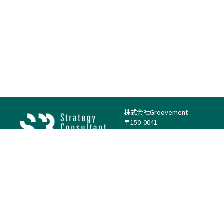
株式会社Groovement
〒150-0041
東京都渋谷区神南1丁目23−14
電話：（代表）03-4500-1800
法人様はこちら
案件を探す
案件カテゴリー
働き方・特徴
－
戦略
－
高単価案件