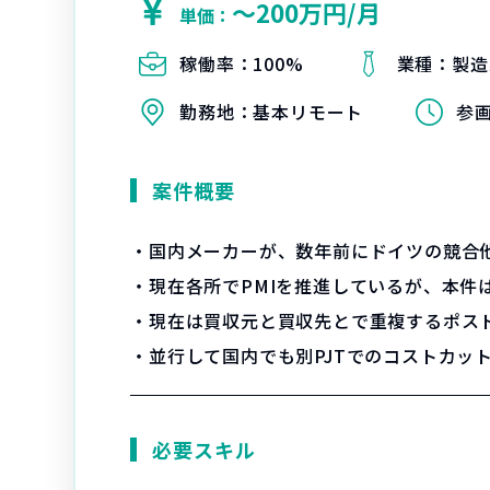
〜200万円/月
単価：
稼働率：
100%
業種：
製造
勤務地：
基本リモート
参
案件概要
・国内メーカーが、数年前にドイツの競合
・現在各所でPMIを推進しているが、本件
・現在は買収元と買収先とで重複するポス
・並行して国内でも別PJTでのコストカッ
必要スキル