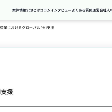
案件情報
SCBとは
コラム
インタビュー
よくある質問
運営会社
人
造業におけるグローバルPMI支援
I支援