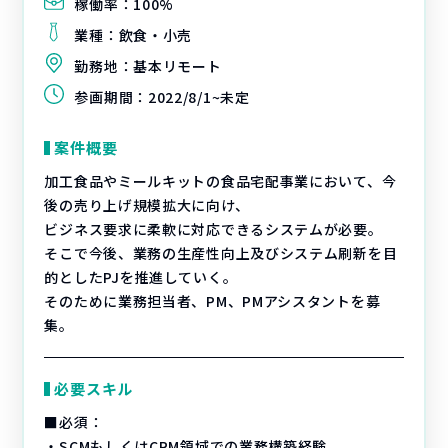
稼働率：
100%
業種：
飲食・小売
勤務地：
基本リモート
参画期間：
2022/8/1~未定
案件概要
加工食品やミールキットの食品宅配事業において、今
後の売り上げ規模拡大に向け、
ビジネス要求に柔軟に対応できるシステムが必要。
そこで今後、業務の生産性向上及びシステム刷新を目
的としたPJを推進していく。
そのために業務担当者、PM、PMアシスタントを募
集。
必要スキル
■必須：
・SCMもしくはCRM領域での業務構築経験