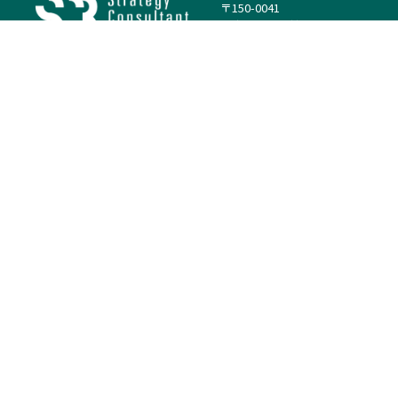
〒150-0041
東京都渋谷区神南1丁目23−14
電話：（代表）03-4500-1800
法人様はこちら
案件を探す
案件カテゴリー
働き方・特徴
－
戦略
－
高単価案件
－
リサーチ
－
低稼働率案件
－
M&A
－
基本リモート
－
マーケティング
－
フルリモート
－
財務・IR
－
ERP・SAP
－
IT
－
人事
－
アナリティクス
基本情報