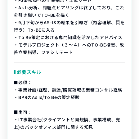
・PJ事務局への作業指示・全体リード
・As Is分析、問題点ヒアリングは終了しており、これ
を引き継いでTO-BEを描く
・9月下旬からAS-ISの結果を引継ぎ（内容理解、質を
行う）To-BEに入る
・To Be策定における専門知識を活かしたアドバイス
・モデルプロジェクト（３～４）へのTO-BE構想、改
善立案指導、ファシリテート
必要スキル
■必須：
・事業計画/経理、調達/購買領域の業務コンサル経験
・BPRのAs Is/To Beの策定経験
■尚可：
・IT事業会社(クライアントと同規模、事業構成、売
上)のバックオフィス部門に関する知見