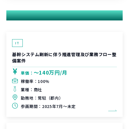
関連する案件
IT
基幹システム刷新に伴う推進管理及び業務フロー整
備案件
〜140万円/月
単価：
稼働率：
100%
業種：
商社
勤務地：
常駐（都内）
参画期間：
2025年7月～未定