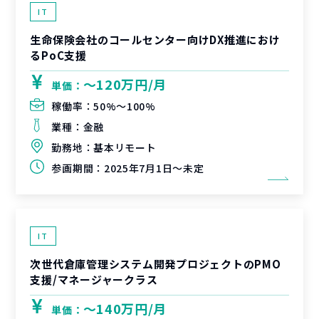
IT
生命保険会社のコールセンター向けDX推進におけ
るPoC支援
〜120万円/月
単価：
稼働率：
50%〜100%
業種：
金融
勤務地：
基本リモート
参画期間：
2025年7月1日～未定
IT
次世代倉庫管理システム開発プロジェクトのPMO
支援/マネージャークラス
〜140万円/月
単価：