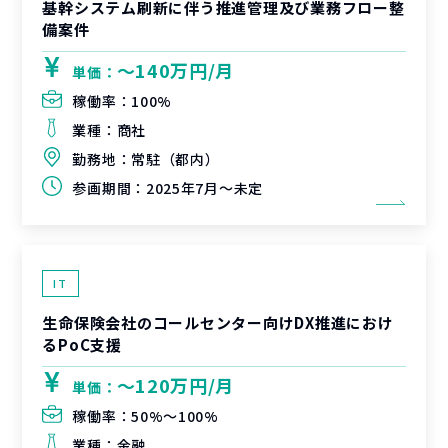
基幹システム刷新に伴う推進管理及び業務フロー整
備案件
〜140万円/月
単価：
稼働率：
100%
業種：
商社
勤務地：
常駐（都内）
参画期間：
2025年7月～未定
IT
生命保険会社のコールセンター向けDX推進におけ
るPoC支援
〜120万円/月
単価：
稼働率：
50%〜100%
業種：
金融