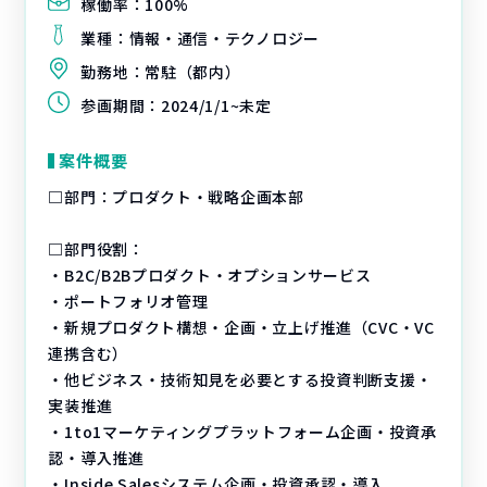
稼働率：
100%
業種：
情報・通信・テクノロジー
勤務地：
常駐（都内）
参画期間：
2024/1/1~未定
案件概要
□部門：プロダクト・戦略企画本部
□部門役割：
・B2C/B2Bプロダクト・オプションサービス
・ポートフォリオ管理
・新規プロダクト構想・企画・立上げ推進（CVC・VC
連携含む）
・他ビジネス・技術知見を必要とする投資判断支援・
実装推進
・1to1マーケティングプラットフォーム企画・投資承
認・導入推進
・Inside Salesシステム企画・投資承認・導入