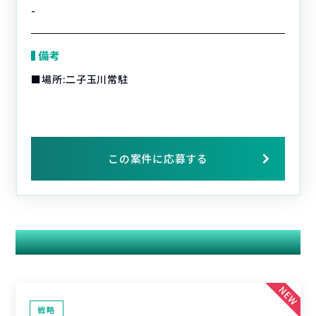
-
備考
■場所:二子玉川常駐
この案件に応募する
関連する案件
戦略