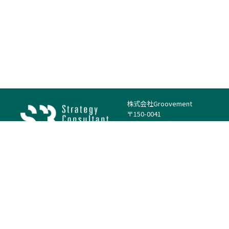
株式会社Groovement
〒150-0041
東京都渋谷区神南1丁目23−14
電話：（代表）03-4500-1800
法人様はこちら
案件を探す
案件カテゴリー
働き方・特徴
－
戦略
－
高単価案件
－
リサーチ
－
低稼働率案件