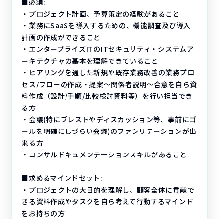
■必須:
・プロジェクト計画、予算策定の経験があること
・業務にSaaSを導入するための、機能調査及び導入
計画の作成ができること
・エンタープライズITのITセキュリティ・システムア
ーキテクチャの基本を理解できていること
・ヒアリングを通した新規や既存業務改善の業務プロ
セス/フローの作成・提案〜関係者説明〜合意を自ら資
料作成（設計/手順/比較検討資料等）を行い担当でき
る方
・会議(特にブレストやディスカッション等、事前にゴ
ールを明確にしづらい会議)のファシリテーションが出
来る方
・コンサルドキュメンテーションスキルがあること
■求めるマインドセット:
・プロジェクトの大目的を理解し、顧客全体に貢献で
きる資料作成やタスクを自ら考えて行動するマインド
をお持ちの方