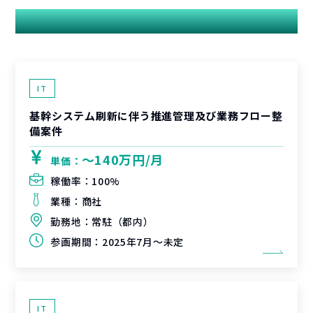
関連する案件
IT
基幹システム刷新に伴う推進管理及び業務フロー整
備案件
〜140万円/月
単価：
稼働率：
100%
業種：
商社
勤務地：
常駐（都内）
参画期間：
2025年7月～未定
IT