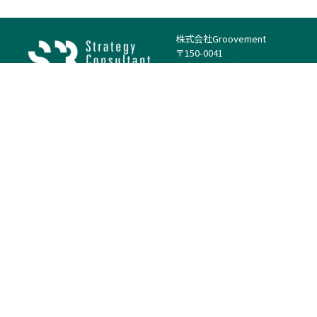
株式会社Groovement
〒150-0041
東京都渋谷区神南1丁目23−14
電話：（代表）03-4500-1800
法人様はこちら
案件を探す
案件カテゴリー
働き方・特徴
－
戦略
－
高単価案件
－
リサーチ
－
低稼働率案件
－
M&A
－
基本リモート
－
マーケティング
－
フルリモート
－
財務・IR
－
ERP・SAP
－
IT
－
人事