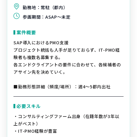
勤務地：
常駐（都内）
参画期間：
ASAP～未定
案件概要
SAP導入におけるPMO支援
プロジェクト統括も人手が足りておらず、IT-PMO経
験者も複数名募集する。
各エンドクライアントの要件に合わせて、各候補者の
アサイン先を決めていく。
■勤務形態詳細（頻度/場所）：週4～5都内出社
必要スキル
・コンサルティングファーム出身（在籍年数が3年以
上がベスト）
・IT-PMO経験が豊富