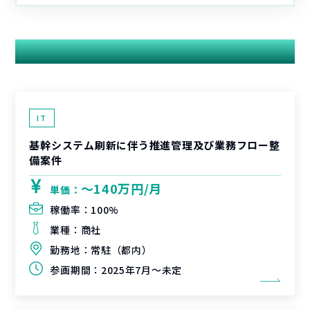
関連する案件
IT
基幹システム刷新に伴う推進管理及び業務フロー整
備案件
〜140万円/月
単価：
稼働率：
100%
業種：
商社
勤務地：
常駐（都内）
参画期間：
2025年7月～未定