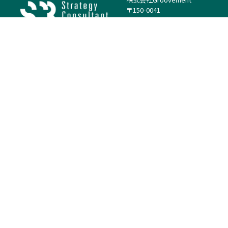
〒150-0041
東京都渋谷区神南1丁目23−14
電話：（代表）03-4500-1800
法人様はこちら
案件を探す
案件カテゴリー
働き方・特徴
－
戦略
－
高単価案件
－
リサーチ
－
低稼働率案件
－
M&A
－
基本リモート
－
マーケティング
－
フルリモート
－
財務・IR
－
ERP・SAP
－
IT
－
人事
－
アナリティクス