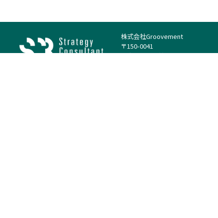
株式会社Groovement
〒150-0041
東京都渋谷区神南1丁目23−14
電話：（代表）03-4500-1800
法人様はこちら
案件を探す
案件カテゴリー
働き方・特徴
－
戦略
－
高単価案件
－
リサーチ
－
低稼働率案件
－
M&A
－
基本リモート
－
マーケティング
－
フルリモート
－
財務・IR
－
ERP・SAP
－
IT