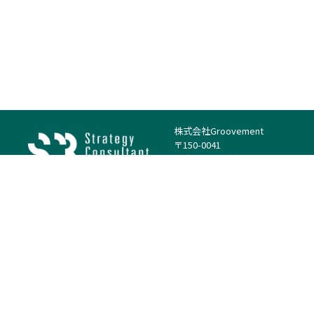
株式会社Groovement
〒150-0041
東京都渋谷区神南1丁目23−14
電話：（代表）03-4500-1800
法人様はこちら
案件を探す
案件カテゴリー
働き方・特徴
－
戦略
－
高単価案件
－
リサーチ
－
低稼働率案件