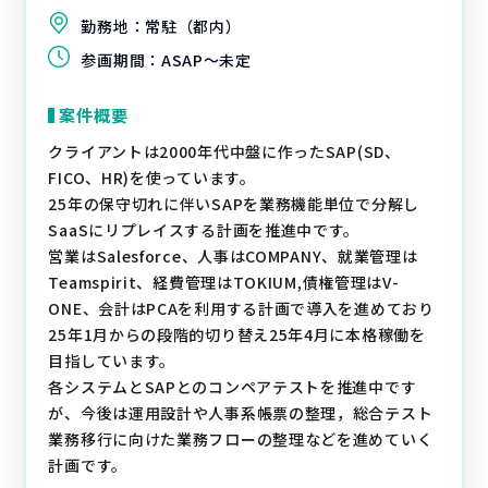
勤務地：
常駐（都内）
参画期間：
ASAP～未定
案件概要
クライアントは2000年代中盤に作ったSAP(SD、
FICO、HR)を使っています。
25年の保守切れに伴いSAPを業務機能単位で分解し
SaaSにリプレイスする計画を推進中です。
営業はSalesforce、人事はCOMPANY、就業管理は
Teamspirit、経費管理はTOKIUM,債権管理はV-
ONE、会計はPCAを利用する計画で導入を進めており
25年1月からの段階的切り替え25年4月に本格稼働を
目指しています。
各システムとSAPとのコンペアテストを推進中です
が、今後は運用設計や人事系帳票の整理，総合テスト
業務移行に向けた業務フローの整理などを進めていく
計画です。