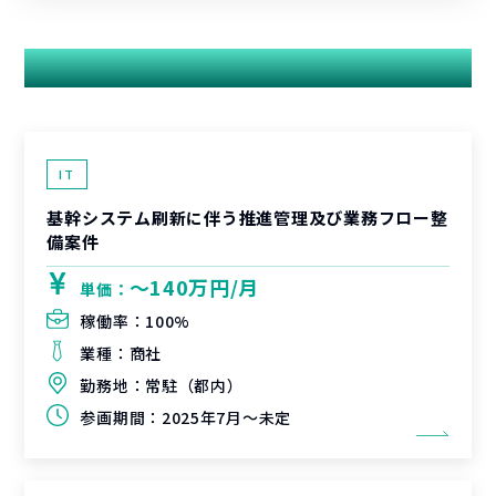
関連する案件
IT
基幹システム刷新に伴う推進管理及び業務フロー整
備案件
〜140万円/月
単価：
稼働率：
100%
業種：
商社
勤務地：
常駐（都内）
参画期間：
2025年7月～未定