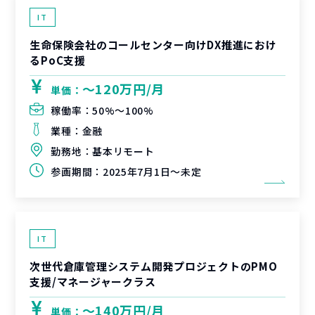
IT
生命保険会社のコールセンター向けDX推進におけ
るPoC支援
〜120万円/月
単価：
稼働率：
50%〜100%
業種：
金融
勤務地：
基本リモート
参画期間：
2025年7月1日～未定
IT
次世代倉庫管理システム開発プロジェクトのPMO
支援/マネージャークラス
〜140万円/月
単価：