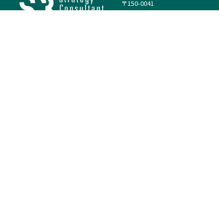
〒150-0041
東京都渋谷区神南1丁目23−14
電話：（代表）03-4500-1800
法人様はこちら
案件を探す
案件カテゴリー
働き方・特徴
－
戦略
－
高単価案件
－
リサーチ
－
低稼働率案件
－
M&A
－
基本リモート
－
マーケティング
－
フルリモート
－
財務・IR
－
ERP・SAP
－
IT
－
人事
－
アナリティクス
基本情報