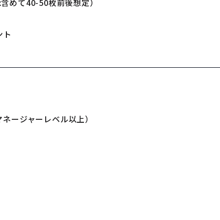
x含めて40-50枚前後想定）
ント
マネージャーレベル以上）