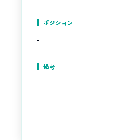
ポジション
-
備考