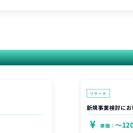
関連する案件
リサーチ
新規事業検討にお
〜12
単価：