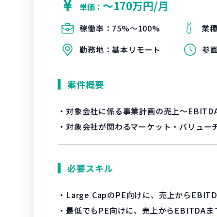
〜170万円/月
単価：
稼働率：
75%〜100%
業
勤務地：
基本リモート
参
案件概要
・対象会社に係る事業計画の売上～EBIT
・対象会社が関わるマーケット・バリュー
必要スキル
・Large CapのPE向けに、売上からEB
・最低でもPE向けに、売上からEBITDA