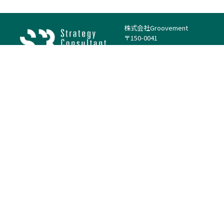
株式会社Groovement
〒150-0041
東京都渋谷区神南1丁目23−14
電話：（代表）03-4500-1800
法人様はこちら
案件を探す
案件カテゴリー
働き方・特徴
－
戦略
－
高単価案件
－
リサーチ
－
低稼働率案件
－
M&A
－
基本リモート
－
マーケティング
－
フルリモート
－
財務・IR
－
ERP・SAP
－
IT
－
人事