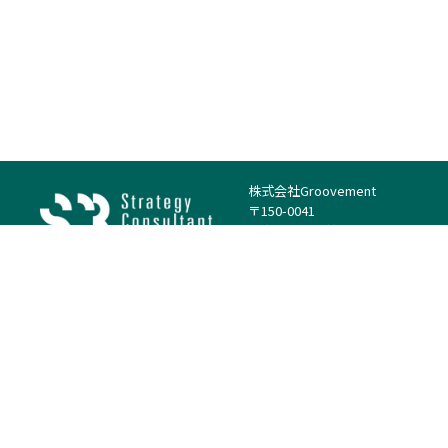
株式会社Groovement
〒150-0041
東京都渋谷区神南1丁目23−14
電話：（代表）03-4500-1800
法人様はこちら
案件を探す
案件カテゴリー
働き方・特徴
－
戦略
－
高単価案件
－
リサーチ
－
低稼働率案件