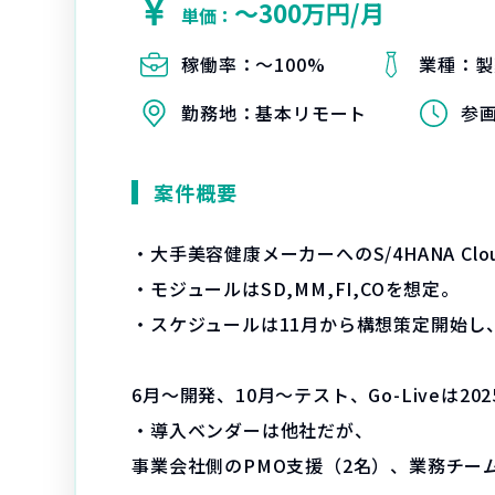
〜300万円/月
単価：
稼働率：
〜100%
業種：
製
勤務地：
基本リモート
参
案件概要
・大手美容健康メーカーへのS/4HANA Cloud
・モジュールはSD,MM,FI,COを想定。
・スケジュールは11月から構想策定開始し、
6月～開発、10月～テスト、Go-Liveは20
・導入ベンダーは他社だが、
事業会社側のPMO支援（2名）、業務チー