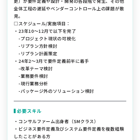
更）が要件定義や設計・開発の各段階で発生、その他
全体工程の遅延やベンダーコントロール上の課題が散
見。
□スケジュール/実施項目：
・23年10～12月で以下を完了
-プロジェクト現状の可視化
-リプラン方針検討
-リプラン計画策定
・24年2～3月で要件定義前半に着手
-改革テーマ検討
-業務要件検討
-現行業務分析
-パッケージ外のソリューション検討
必要スキル
・コンサルファーム出身者（SMクラス）
・ビジネス要件定義及びシステム要件定義を複数経験
したことがある方