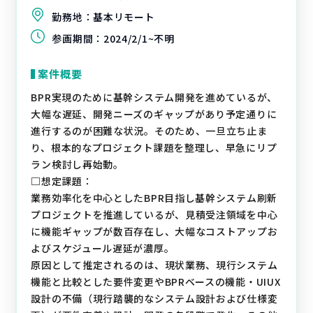
勤務地：
基本リモート
参画期間：
2024/2/1~不明
案件概要
BPR実現のために基幹システム開発を進めているが、
大幅な遅延、開発ニーズのギャップがあり予定通りに
進行するのが困難な状況。そのため、一旦立ち止ま
り、根本的なプロジェクト課題を整理し、早急にリプ
ラン検討し再始動。
□想定課題：
業務効率化を中心としたBPR目指し基幹システム刷新
プロジェクトを推進しているが、見積受注領域を中心
に機能ギャップが数百存在し、大幅なコストアップお
よびスケジュール遅延が濃厚。
原因として推定されるのは、現状業務、現行システム
機能と比較とした要件変更やBPRベースの機能・UIUX
設計の不備（現行踏襲的なシステム設計および仕様変