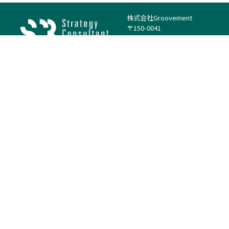
株式会社Groovement
〒150-0041
東京都渋谷区神南1丁目23−14
電話：（代表）03-4500-1800
法人様はこちら
案件を探す
案件カテゴリー
働き方・特徴
－
戦略
－
高単価案件
－
リサーチ
－
低稼働率案件
－
M&A
－
基本リモート
－
マーケティング
－
フルリモート
－
財務・IR
－
ERP・SAP
－
IT
－
人事
－
アナリティクス