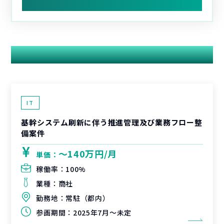
関連する案件
IT
基幹システム刷新に伴う推進管理及び業務フロー整
備案件
〜140万円/月
単価：
稼働率：
100%
業種：
商社
勤務地：
常駐（都内）
参画期間：
2025年7月～未定